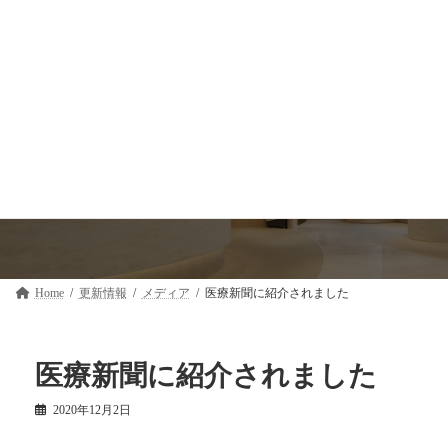
コ
ナ
ン
ビ
テ
ゲ
ン
ー
ツ
シ
へ
ョ
ス
ン
キ
に
ッ
移
更新情報
プ
動
Home
更新情報
メディア
医療新聞に紹介されました
医療新聞に紹介されました
2020年12月2日