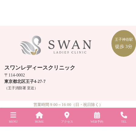
王子神谷駅
徒歩
3分
スワンレディースクリニック
〒114-0002
東京都北区王子4-27-7
（王子消防署 至近）
営業時間 9:00～16:00（日・祝日除く）
©
スワンレディースクリニック
All Rights Reserved.
MENU
HOME
アクセス
WEB予約
TEL