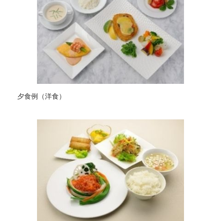
夕食例（洋食）