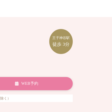
王子神谷駅
徒歩
3分
WEB予約
祝日除く）