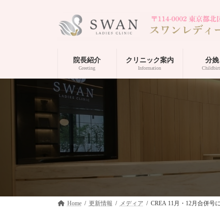
コ
ナ
ン
ビ
テ
ゲ
ン
ー
ツ
シ
へ
ョ
院長紹介
クリニック案内
分娩
ス
ン
Greeting
Information
Childbir
キ
に
ッ
移
プ
動
Home
更新情報
メディア
CREA 11月・12月合併