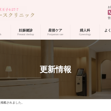
お
営
妊娠健診
産後ケア
婦人科
よ
th
Prenatal checkup
Postpartum care
Gynecology
更新情報
号に掲載されました。