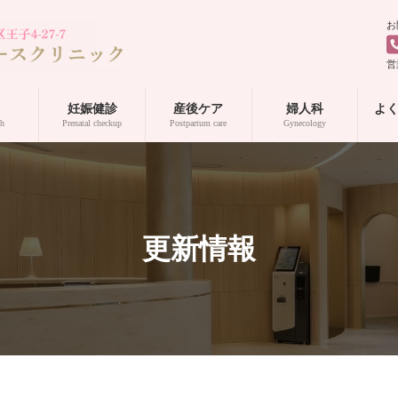
お
営
妊娠健診
産後ケア
婦人科
よ
th
Prenatal checkup
Postpartum care
Gynecology
更新情報