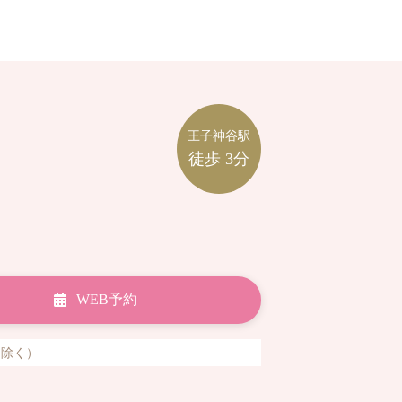
王子神谷駅
徒歩
3分
WEB予約
祝日除く）