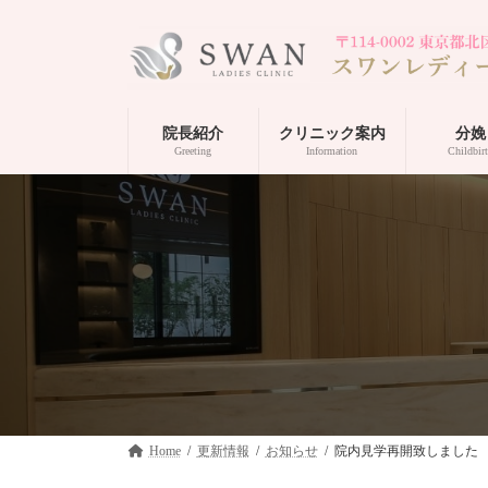
コ
ナ
ン
ビ
テ
ゲ
ン
ー
ツ
シ
へ
ョ
院長紹介
クリニック案内
分娩
ス
ン
Greeting
Information
Childbir
キ
に
ッ
移
プ
動
Home
更新情報
お知らせ
院内見学再開致しました