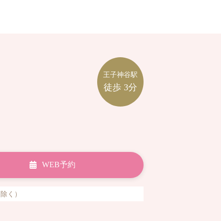
王子神谷駅
徒歩
3分
WEB予約
祝日除く）