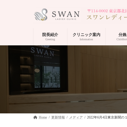
コ
ナ
ン
ビ
テ
ゲ
ン
ー
ツ
シ
へ
ョ
院長紹介
クリニック案内
分娩
ス
ン
Greeting
Information
Childbir
キ
に
ッ
移
プ
動
Home
更新情報
メディア
2022年6月4日東京新