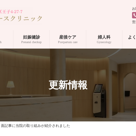
お
営
妊娠健診
産後ケア
婦人科
よ
th
Prenatal checkup
Postpartum care
Gynecology
更新情報
聞の１面記事に当院の取り組みが紹介されました